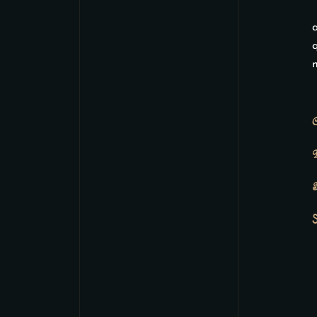
q
n
C
D
T