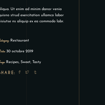
aliqua. Ut enim ad minim danor venia
uisno strud exercitation ullamco labor
isiutse ns aliquip ex ea commodo labr.
ategory:
Restaurant
ate:
30 octobre 2019
ags:
Recipes
,
Sweet
,
Tasty
SHARE: