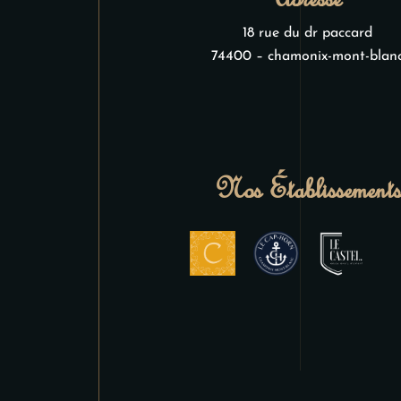
18 rue du dr paccard
74400 – chamonix-mont-blan
Nos Établissements