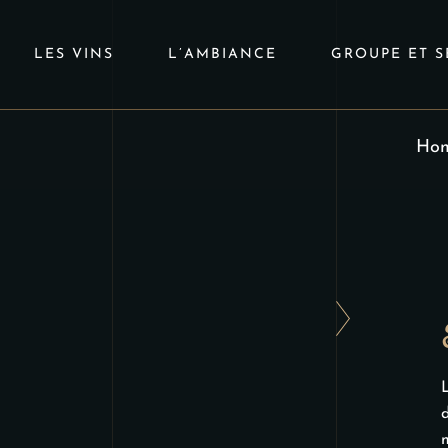
LES VINS
L’AMBIANCE
GROUPE ET S
Ho
L
d
m