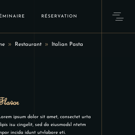
ÉMINAIRE
RÉSERVATION
me
Restaurant
Italian Pasta
Flavor
orem ipsum dolor sit amet, consectet urta
ipis isu cingelit, sed do eiusmodsl ntetm
por incida idunt utvlabore eti.